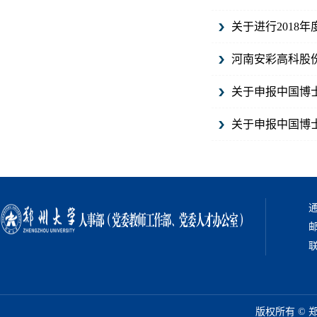
关于进行2018
河南安彩高科股份
关于申报中国博士
关于申报中国博士
通
邮
联
版权所有 ©️