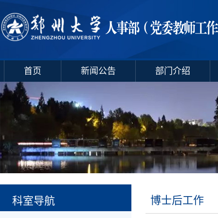
首页
新闻公告
部门介绍
博士后工作
科室导航