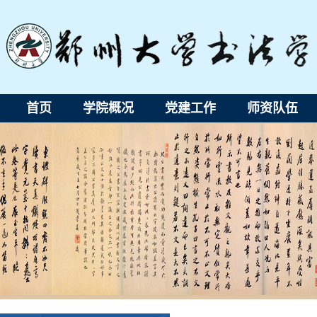
首页
学院概况
党建工作
师资队伍