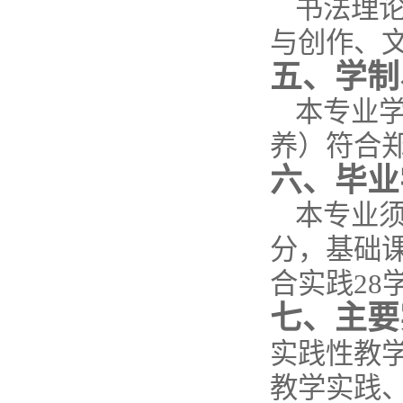
书法理
与创作、
五、学制
本专业
养）符合
六、毕业
本专业
分，基础
合实践
28
七、主要
实践性教
教学实践