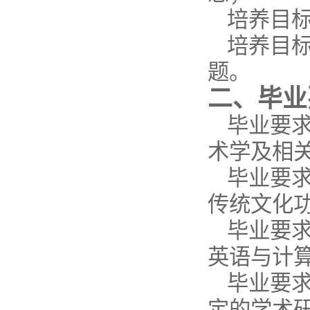
培养目
培养目
题。
二、
毕业
毕业要
术学及相
毕业要
传统
文化
毕业要
英语与计
毕业要
定的学术