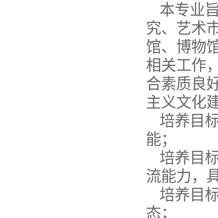
本专业
究、艺术
馆、博物
相关工作
合素质良
主义文化
培养目
能；
培养目
流能力，
培养目
态；