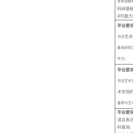
学术视野
科研基
能力
研究
毕业要
艺术
书法
备良好的
作力；
毕业要
书法艺术
术市场
备参与艺
毕业要
语言表
料查询