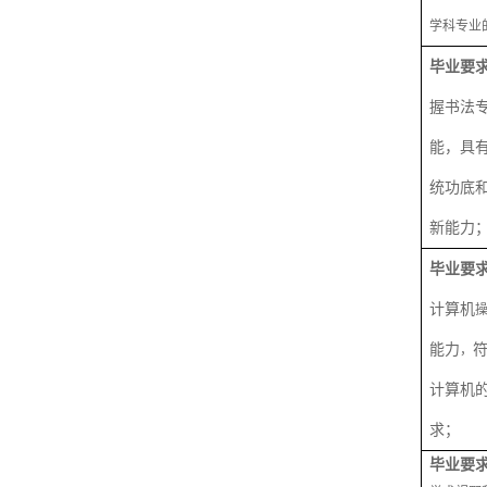
学科专业
毕业要
握书法
能，具
统功底
新能力
毕业要
计算机
能力
，
计算机
求；
毕业要