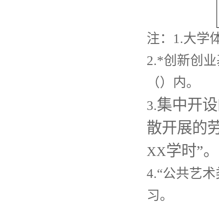
注：
1.大
2.
*创新创业
（）内。
集中开设
3.
散开展的劳
学时
”。
XX
4.
“公共艺术
习。