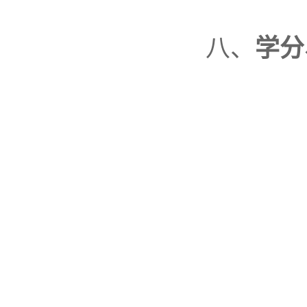
八、
学分