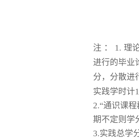
注
：
1.
理
进行的毕业
分，分散进
实践学时计
2.
“通识课程
期不定则学
3.实践总学