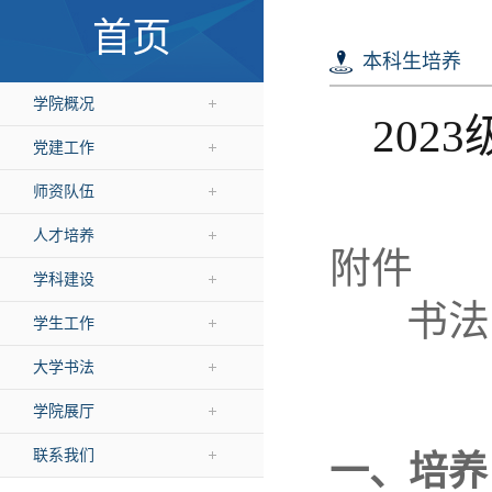
首页
本科生培养
学院概况
20
党建工作
师资队伍
人才培养
附件
学科建设
书法
学生工作
大学书法
学院展厅
联系我们
一、培养