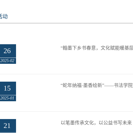
活动
“翰墨下乡书春意，文化赋能暖基
26
2025-02
“蛇年纳福·墨香绘新”——书法学
15
2025-01
以笔墨传承文化，以公益书写未来 
21