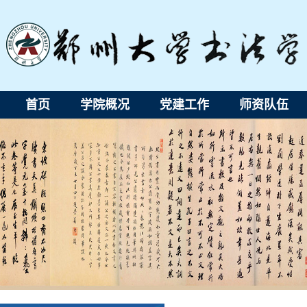
首页
学院概况
党建工作
师资队伍