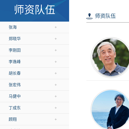
师资队伍
师资队伍
张海
郑晓华
李刚田
李逸峰
胡长春
张宏伟
马健中
丁成东
顾翔