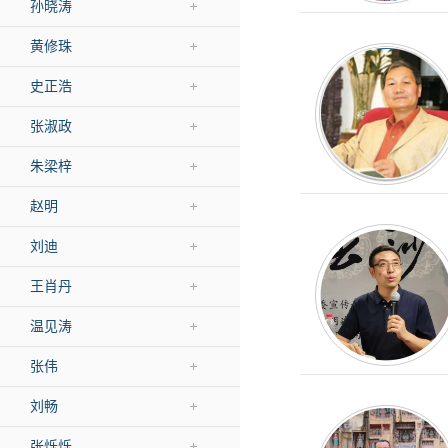
孙晓涛
黄修珠
史正浩
张淑政
朱梁梓
赵明
刘迪
王肖丹
温见涛
张伟
刘畅
张烁烁