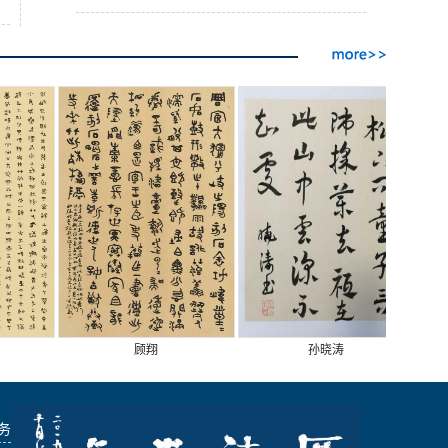
顾翔
孙晓涛
务