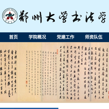
首页
学院概况
党建工作
师资队伍