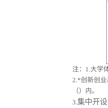
注：
1.大
2.
*创新创业
（）内。
集中开设
3.