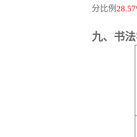
分比例
28.57
九
、
书法