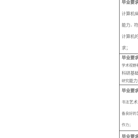
毕业要
计算机
能力
，
计算机
求；
毕业要
学术视野
科研基
能力
研究
毕业要
艺术
书法
备良好的
作力；
毕业要