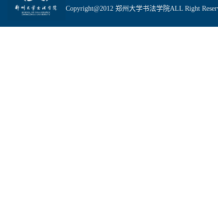
Copyright@2012 郑州大学书法学院ALL Right Reser