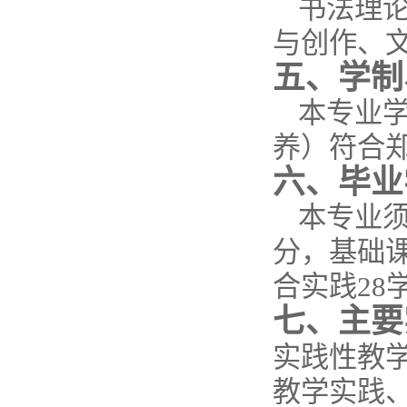
书法理
与创作、
五、学制
本专业
养）符合
六、毕业
本专业
分，基础
合实践
28
七、主要
实践性教
教学实践