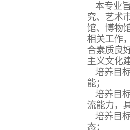
本专业
究、艺术
馆、博物
相关工作
合素质良
主义文化
培养目
能；
培养目
流能力，
培养目
态；