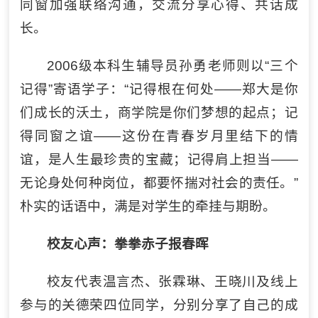
同窗加强联络沟通，交流分享心得、共话成
长。
2006级本科生辅导员孙勇老师则以“三个
记得”寄语学子：“记得根在何处——郑大是你
们成长的沃土，商学院是你们梦想的起点；记
得同窗之谊——这份在青春岁月里结下的情
谊，是人生最珍贵的宝藏；记得肩上担当——
无论身处何种岗位，都要怀揣对社会的责任。”
朴实的话语中，满是对学生的牵挂与期盼。
校友心声：拳拳赤子报春晖
校友代表温言杰、张霖琳、王晓川及线上
参与的关德荣四位同学，分别分享了自己的成