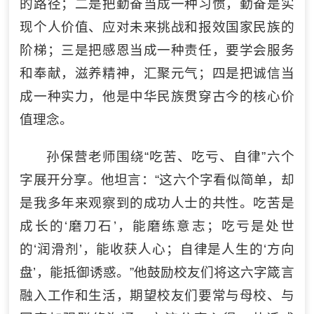
的路径；二是把勤奋当成一种习惯，勤奋是实
现个人价值、应对未来挑战和报效国家民族的
阶梯；三是把感恩当成一种责任，要学会服务
和奉献，滋养精神，汇聚元气；四是把诚信当
成一种实力，他是中华民族贯穿古今的核心价
值理念。
孙保营老师围绕“吃苦、吃亏、自律”六个
字展开分享。他坦言：“这六个字看似简单，却
是我多年来观察到的成功人士的共性。吃苦是
成长的‘磨刀石’，能磨练意志；吃亏是处世
的‘润滑剂’，能收获人心；自律是人生的‘方向
盘’，能抵御诱惑。”他鼓励校友们将这六字箴言
融入工作和生活，期望校友们要常与母校、与