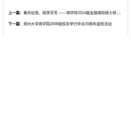
上一篇：
春风化雨，桃李芬芳 ——商学校2014届金融保险硕士研究生毕业十周年返校
下一篇：
郑州大学商学院2000级校友举行毕业20周年返校活动
友情链接：
郑州大学
教务处
研究生院
科学技术处
人事处
社会科学处
学生处
商学院意见监督邮箱：zdsxyyjjd@163.com
版权所有 ©️ 郑州大学商学院
地址：郑州市高新技术开发区科学大道100号