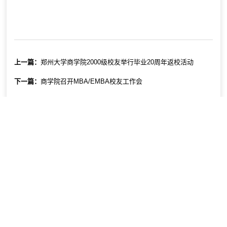
上一篇：
郑州大学商学院2000级校友举行毕业20周年返校活动
下一篇：
商学院召开MBA/EMBA校友工作会
友情链接：
郑州大学
教务处
研究生院
科学技术处
人事处
社会科学处
学生处
商学院意见监督邮箱：zdsxyyjjd@163.com
版权所有 ©️ 郑州大学商学院