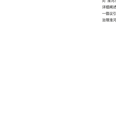
对“淮
详细阐
一倡议
治理淮