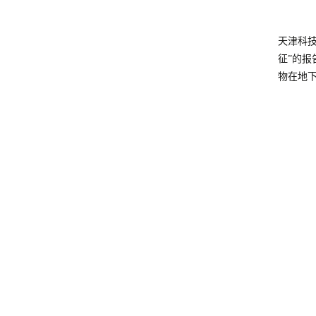
天津科
征”的
物在地