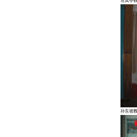
左其亭
孙东坡