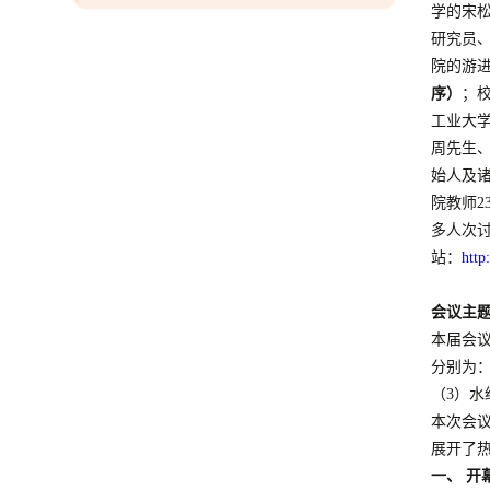
学的宋
研究员
院的游
序）
；
工业大
周先生
始人及
院教师2
多人次
站：
http
会议主
本届会
分别为
（3）
本次会
展开了
一、 开