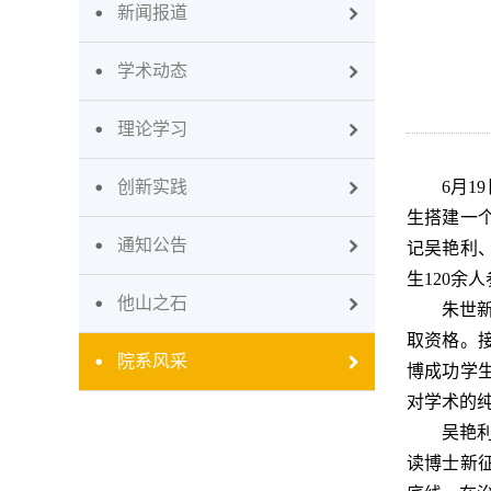
新闻报道
学术动态
理论学习
创新实践
6月1
生搭建一
通知公告
记吴艳利、
生120余
他山之石
朱世
取资格。
院系风采
博成功学
对学术的
吴艳
读博士新