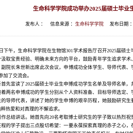
生命科学学院成功举办2025届硕士毕业
发布人 ：
信息来源 ：
生命科学学院
发布日期 
9日下午，生命科学学院在生物馆301学术报告厅召开2025届
个汲取宝贵经验、明确未来方向的平台，鼓励青年学生追求学术
副院长朱世新出席此次会议，申博成功全体学生、导师代表、学院
人参加了交流会。
新首先宣读了2025届硕士毕业生申博成功学生名单及导师名单，
接着两名申博成功的学生分别从个人资料准备、目标导师选定、
生的导师代表，讲述了她的学生申博的艰辛历程，她鼓励研究生
纯粹热爱和对真理的不懈追求。
利作总结讲话。她首先向20名考取博士研究生的学子致以热烈祝
征程的学子提出三点殷切希望：一要永葆探索真理的赤子之心，