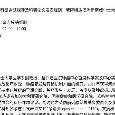
科研选题规律及科研论文发表规则，我院特邀澳洲新南威尔士大
CI杂志投稿经验
：00—11:00
厅
士大学医学系副教授，圣乔治医院肿瘤中心首席科学家及中心实
放化疗耐受，肿瘤复发及转移机制方面的研究。2011年获得澳
学技术在肿瘤的早期诊断，肿瘤发生，发展，监测以及肿瘤标志
多次应邀参加澳大利亚研究院，国家健康和医学研究院，苏格兰
委员会的科研课题评议。同时也为英国前列腺慈善基金委员会及
志上发表论文102余篇(Scopus citations：2159)，文摘
府，大学及慈善机构捐款共五百万澳元的科研经费。斯高帕斯指数(Sco