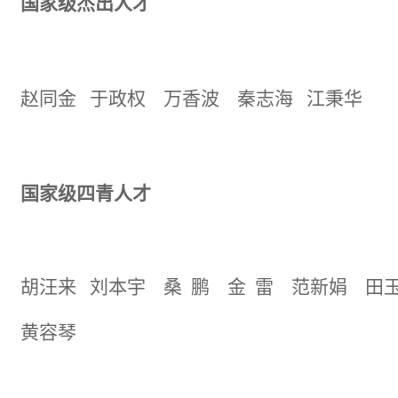
国家级杰出人才
赵同金
于政权
万香波
秦志海
江秉华
国家
级
四青人才
胡汪来
刘本宇
桑
鹏
金
雷
范新娟 田
黄容琴