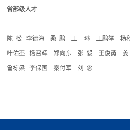
省
部级
人才
陈
松
李德海
桑 鹏
王
琳
王鹏举
杨
叶佑丕
杨召辉
郑向东
张 毅 王俊勇 姜
鲁栋梁 李保国 秦付军 刘 念