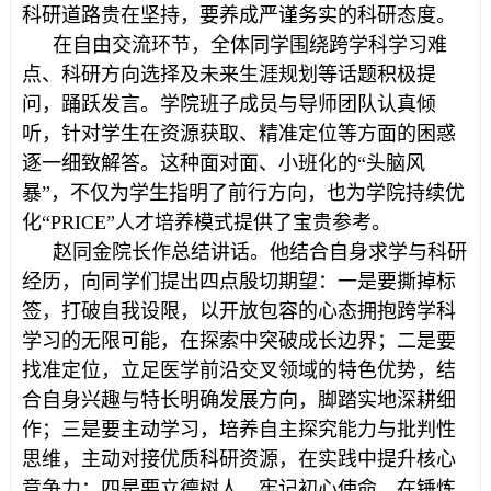
科研道路贵在坚持，要养成严谨务实的科研态度。
在自由交流环节，全体同学围绕跨学科学习难
点、科研方向选择及未来生涯规划等话题积极提
问，踊跃发言。学院班子成员与导师团队认真倾
听，针对学生在资源获取、精准定位等方面的困惑
逐一细致解答。这种面对面、小班化的“头脑风
暴”，不仅为学生指明了前行方向，也为学院持续优
化“PRICE”人才培养模式提供了宝贵参考。
赵同金院长作总结讲话。他结合自身求学与科研
经历，向同学们提出四点殷切期望：一是要撕掉标
签，打破自我设限，以开放包容的心态拥抱跨学科
学习的无限可能，在探索中突破成长边界；二是要
找准定位，立足医学前沿交叉领域的特色优势，结
合自身兴趣与特长明确发展方向，脚踏实地深耕细
作；三是要主动学习，培养自主探究能力与批判性
思维，主动对接优质科研资源，在实践中提升核心
竞争力；四是要立德树人，牢记初心使命，在锤炼