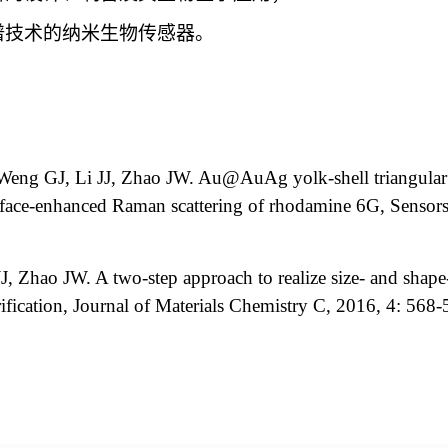
谱技术的纳米生物传感器。
Weng GJ, Li JJ, Zhao JW. Au@AuAg yolk-shell triangular 
urface-enhanced Raman scattering of rhodamine 6G, Sensor
, Zhao JW. A two-step approach to realize size- and shape-
ification, Journal of Materials Chemistry C, 2016, 4: 568-