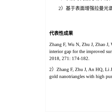
2）
基于表面增强拉曼光
代表性成果
Zhang F, Wu N, Zhu J, Zhao J, 
interior gap for the improved s
2018, 271: 174-182.
2）
Zhang F, Zhu J, An HQ, Li JJ
gold nanotriangles with high pur