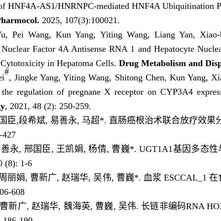
of HNF4A-AS1/HNRNPC-mediated HNF4A Ubiquitination Prot
harmocol.
2025, 107(3):100021.
Yu, Pei Wang, Kun Yang, Yiting Wang, Liang Yan, Xiao
uclear Factor 4A Antisense RNA 1 and Hepatocyte Nuclea
 Cytotoxicity in Hepatoma Cells.
Drug Metabolism and Disp
#
ei
, Jingke Yang, Yiting Wang, Shitong Chen, Kun Yang, X
 the regulation of pregnane X receptor on CYP3A4 expres
gy
, 2021, 48 (2): 250-259.
, 邢国臣,段希斌, 易善永, 马超*. 直肠癌根治术联合放疗
-427
, 易善永, 邢国臣, 王凯娟, 杨倩, 曹巍*. UGT1A1基
8): 1-6
, 周丽娟, 曹新广, 赵瑞华, 吴伟, 曹巍*. 血浆 ESCCA
06-608
, 曹新广, 赵瑞华, 魏海英, 曹巍, 吴伟. 长链非编码RNA 
186-190