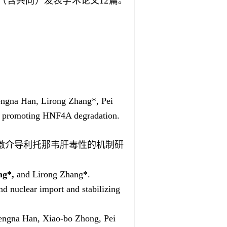
（含共同）发表学术论文12篇。
engna Han, Lirong Zhang*, Pei
by promoting HNF4A degradation.
R应激介导利托那韦肝毒性的机制研
ng
*,
and Lirong Zhang*.
 nuclear import and stabilizing
engna Han, Xiao-bo Zhong, Pei