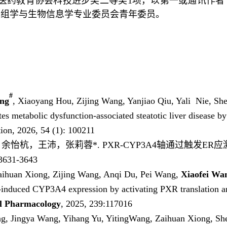
医药教育协会科技进步奖二等奖1项，以第一或通讯作者
因组学与生物信息学专业委员会青年委员。
#
ang
, Xiaoyang Hou, Zijing Wang, Yanjiao Qiu, Yali Nie, Sh
 metabolic dysfunction-associated steatotic liver disease 
ion, 2026, 54 (1): 100211
余怡杭，王沛，张莉蓉*. PXR-CYP3A4轴通过触发E
3631-3643
aihuan Xiong, Zijing Wang, Anqi Du, Pei Wang,
Xiaofei Wa
induced CYP3A4 expression by activating PXR translation and
l Pharmacology
, 2025, 239:117016
ng, Jingya Wang, Yihang Yu, YitingWang, Zaihuan Xiong, Sh