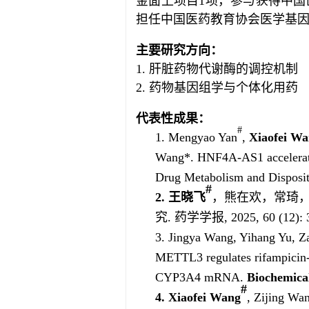
金面上项目1项，参与获得中国
担任中国医药教育协会医学基
主要
研究方向：
1. 肝脏药物代谢酶的调控机制
2. 药物基因组学与个体化用药
代表性成果
：
#
1. Mengyao Yan
,
Xiaofei W
Wang*. HNF4A-AS1 accelerates
Drug Metabolism and Disposit
#
2.
王晓飞
，熊在欢，常琦，
究. 药学学报, 2025, 60 (12): 
3. Jingya Wang, Yihang Yu, Z
METTL3 regulates rifampicin-
CYP3A4 mRNA.
Biochemica
#
4.
Xiaofei
Wang
, Zijing Wa