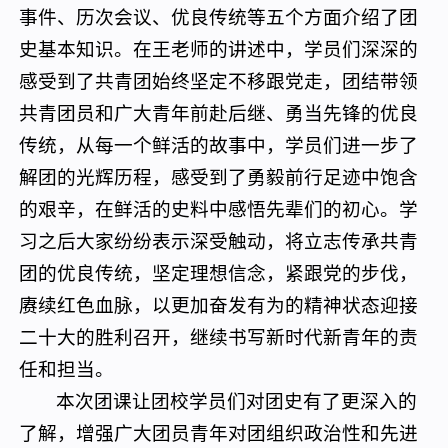
事件、历次会议、优良传统等五个方面介绍了团
史基本知识。在王老师的讲述中，学员们深深的
感受到了共青团始终坚定不移跟党走，团结带领
共青团员和广大青年前赴后继、勇当先锋的优良
传统，从每一个鲜活的故事中，学员们进一步了
解团的光辉历程，感受到了勇毅前行足迹中饱含
的艰辛，
在鲜活的史料中感悟先辈们的初心
。学
习之后大家纷纷表示深受触动，将立志传承共青
团的优良传统，
坚定理想信念，
紧跟党的步伐，
赓续红色血脉，以更加奋发有为的精神状态迎接
二十大的胜利召开，继续书写新时代新青年的责
任和担当。
本次团课让团
校学员们
对团史有了更深入的
了解，增强广大团员青年对团组织政治性和先进