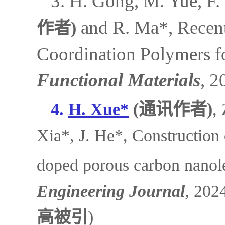
3. H. Gong, M. Yue, F
and R. Ma*, Recen
作者)
Coordination Polymers fo
Functional Materials
, 2
4.
H. Xue*
(通讯作者)
,
Xia*, J. He*, Construction
doped porous carbon nanolea
Engineering Journal
, 202
高被引
)