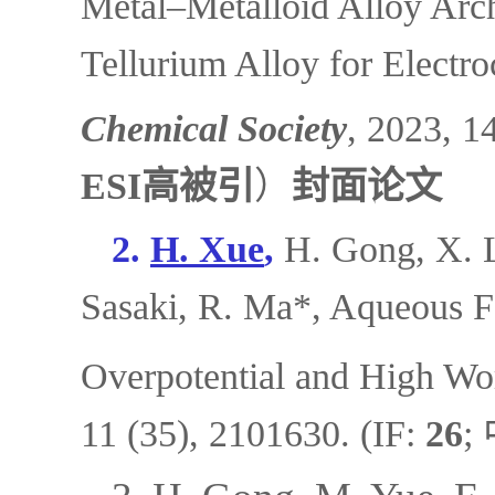
Metal–Metalloid Alloy Arc
Tellurium Alloy for Electr
Chemical Society
, 2023, 1
ESI高被引
）
封面论文
2.
H. X
ue
,
H. Gong, X. L
Sasaki, R. Ma*,
Aqueous F
Overpotential and High Wo
11 (35), 2101630. (IF:
2
6
;