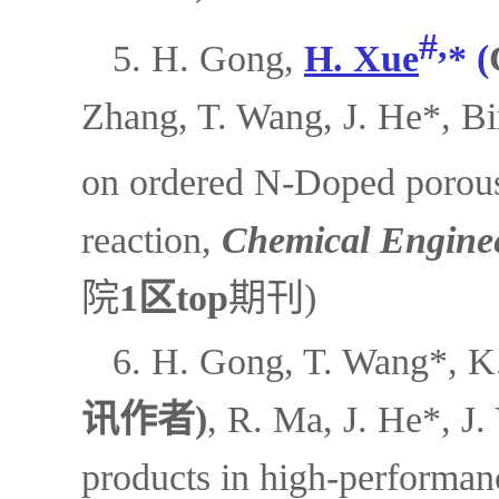
#,
5. H. Gong,
H. Xue
* (
Zhang, T. Wang, J. He*, Bim
on ordered N-Doped porous 
reaction,
Chemical Engine
院
1区
top
期刊)
6. H. Gong, T. Wang*, K.
讯作者)
, R. Ma, J. He*, J.
products in high-performa