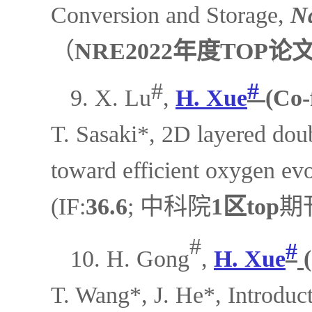
Conversion and Storage,
N
（
NRE2022年度TOP
#
#
9. X. Lu
,
H. Xue
(Co-
T. Sasaki*, 2D layered doub
toward efficient oxygen evo
(IF:
36.6
; 中科院
1区
top
期
#
#
10. H. Gong
,
H. Xue
T. Wang*, J. He*,
Introduc