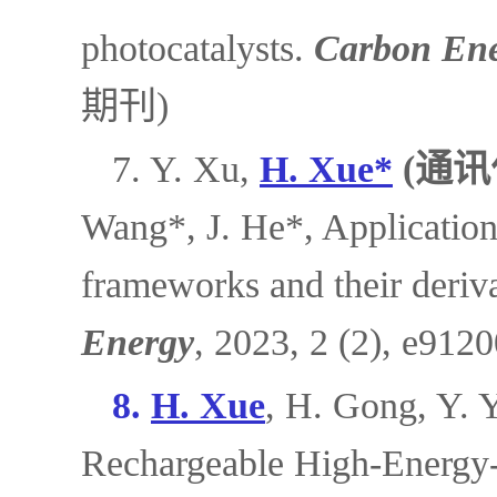
photocatalysts.
Carbon En
期刊)
7. Y. Xu,
H. Xue*
(通讯
Wang*, J. He*, Application
frameworks and their derivat
Energy
, 2023, 2 (2), e
8.
H
.
Xue
, H. Gong, Y. 
Rechargeable High-Energy-D