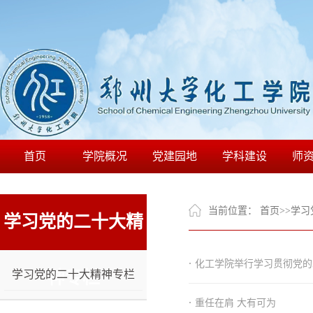
首页
学院概况
党建园地
学科建设
师
当前位置：
首页
>>
学习
学习党的二十大精
·
化工学院举行学习贯彻党的
学习党的二十大精神专栏
神专栏
·
重任在肩 大有可为