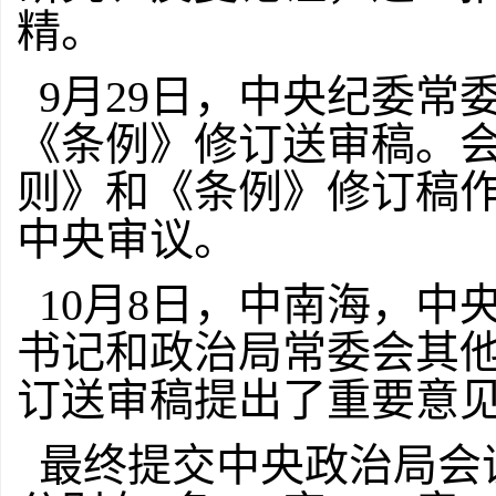
精。
9月29日，中央纪委常
《条例》修订送审稿。
则》和《条例》修订稿
中央审议。
10月8日，中南海，中
书记和政治局常委会其
订送审稿提出了重要意
最终提交中央政治局会