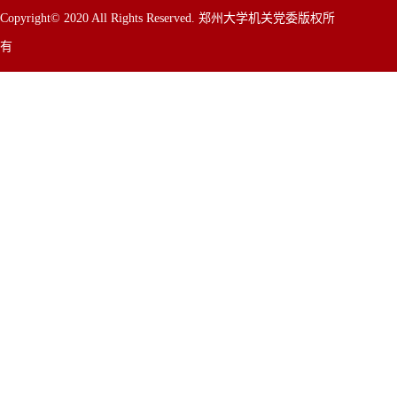
Copyright© 2020 All Rights Reserved. 郑州大学机关党委版权所
有