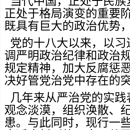
当代中国，正处于民族
正处于格局演变的重要
既具有巨大的政治优势
党的十八大以来，以习
调严明政治纪律和政治
规定精神，加大反腐惩
决好管党治党中存在的
几年来从严治党的实践
观念淡漠，组织涣散、
患。与此同时，现行一