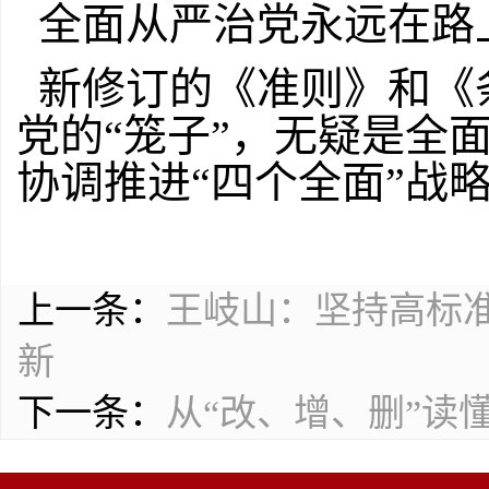
全面从严治党永远在路
新修订的《准则》和《
党的“笼子”，无疑是全
协调推进“四个全面”战
上一条：
王岐山：坚持高标准
新
下一条：
从“改、增、删”读