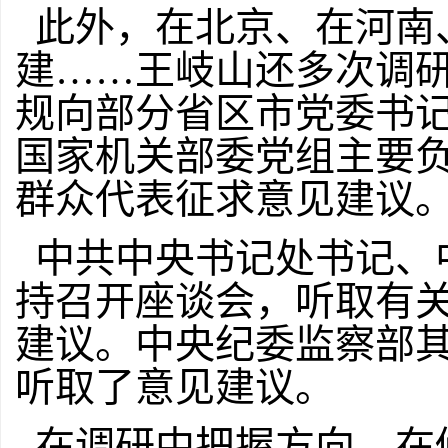
此外，在北京、在河南
建……王岐山还多次调
规向部分省区市党委书
国家机关部委党组主要
群众代表征求意见建议
中共中央书记处书记、
持召开座谈会，听取有
建议。中央纪委监察部
听取了意见建议。
在调研中把握方向，在