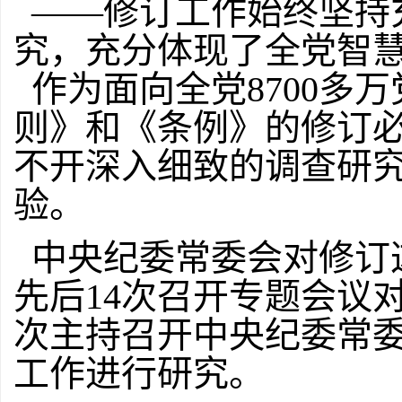
——修订工作始终坚持
究，充分体现了全党智
作为面向全党8700多
则》和《条例》的修订
不开深入细致的调查研
验。
中央纪委常委会对修订
先后14次召开专题会议
次主持召开中央纪委常
工作进行研究。