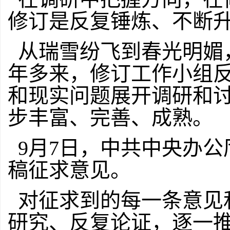
修订是反复锤炼、不断
从瑞雪纷飞到春光明媚
年多来，修订工作小组
和现实问题展开调研和
步丰富、完善、成熟。
9月7日，中共中央办公
稿征求意见。
对征求到的每一条意见
研究、反复论证，逐一