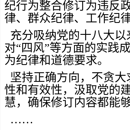
纪行为整合修订为违反
律、群众纪律、工作纪律
充分吸纳党的十八大以
对“四风”等方面的实践
为纪律和道德要求。
坚持正确方向，不贪大
性和有效性，汲取党的
慧，确保修订内容都能
……