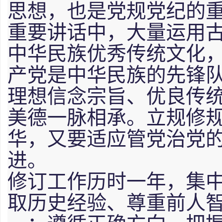
思想，也是党规党纪的
重要讲话中，大量运用
中华民族优秀传统文化
产党是中华民族的先锋队
理想信念宗旨、优良传
美德一脉相承。立规修
华，又要适应管党治党
进。
修订工作历时一年，集
取历史经验、尊重前人