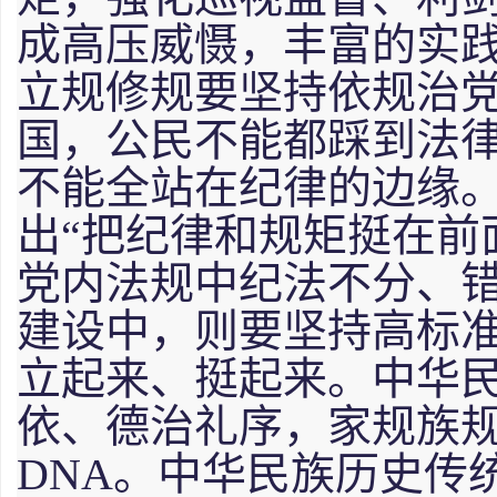
成高压威慑，丰富的实
立规修规要坚持依规治
国，公民不能都踩到法
不能全站在纪律的边缘
出“把纪律和规矩挺在前
党内法规中纪法不分、
建设中，则要坚持高标
立起来、挺起来。中华
依、德治礼序，家规族
DNA。中华民族历史传