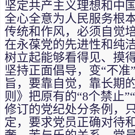
坚定共产主义理想和中
全心全意为人民服务根
传统和作风，必须自觉
在永葆党的先进性和纯
树立起能够看得见、摸
坚持正面倡导，变“不准
旨，要靠自觉，靠长期
则》把原有的“8个禁止”
修订的党纪处分条例，
定，要求党员正确对待