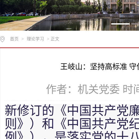
首页
>
理论学习
> 正文
王岐山：坚持高标准 守
作者：机关党委 时间：
新修订的《中国共产党
则》）和《中国共产党
例》），是落实党的十