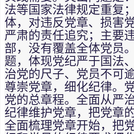
法等国家法律规定重复
体，对违反党章、损害
严肃的责任追究；主要
部，没有覆盖全体党员
题，体现党纪严于国法
治党的尺子、党员不可
尊崇党章，细化纪律。
党的总章程。全面从严
纪律维护党章，把党章
全面梳理党章开始，把