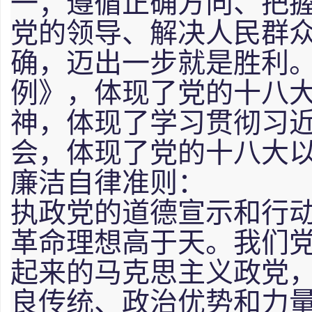
一；遵循正确方向、把
党的领导、解决人民群
确，迈出一步就是胜利
例》，体现了党的十八
神，体现了学习贯彻习
会，体现了党的十八大
廉洁自律准则：
执政党的道德宣示和行
革命理想高于天。我们
起来的马克思主义政党
良传统、政治优势和力