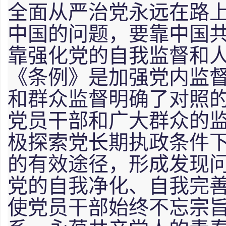
全面从严治党永远在路
中国的问题，要靠中国
靠强化党的自我监督和
《条例》是加强党内监
和群众监督明确了对照
党员干部和广大群众的
极探索党长期执政条件
的有效途径，形成发现
党的自我净化、自我完
使党员干部始终不忘宗