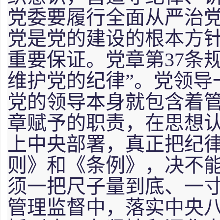
党委要履行全面从严治
党是党的建设的根本方
重要保证。党章第37条
维护党的纪律”。党领导
党的领导本身就包含着
章赋予的职责，在思想
上中央部署，真正把纪
则》和《条例》，决不
须一把尺子量到底、一
管理监督中，落实中央