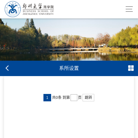
系所设置
1
跳转
共0条
到第
页