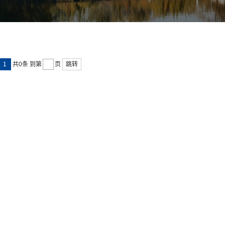
1
跳转
共0条
到第
页