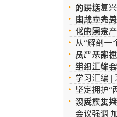
为民族复兴
的讲话
中共中央关
国成立75
《中国共产
化的决定
从“解剖一
从严从实抓
员、干部在
学习汇编 
组织工作会
学习汇编 |
坚定拥护“
习近平主持
设民族复兴
会议强调 