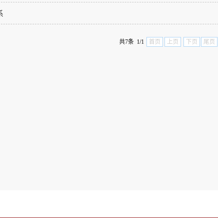
系
共7条 1/1
首页
上页
下页
尾页