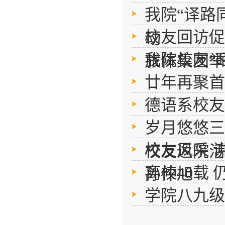
我院“译路
校友回访促
动
我院校友“
旅体集团举
廿年再聚首
德语系校友
岁月悠悠三
校友风采 
校友返院活
离校40载
孙仲旭
学院八九级