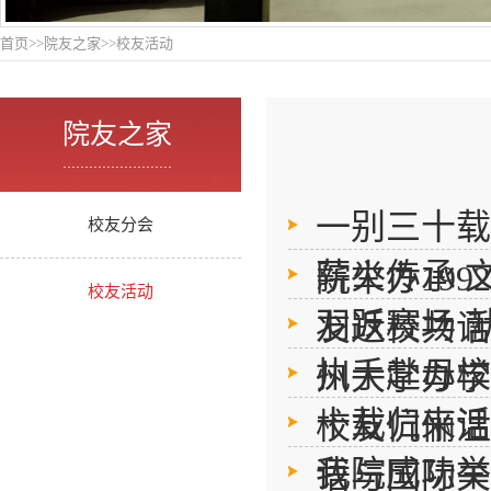
首页
>>
院友之家
>>
校友活动
院友之家
.........................
一别三十载
校友分会
薪火传承 
院举办19
校友活动
羽跃赛场 
友返校共话
执手赴母校
州大学办学
十载归来话
校友伉俪温
我院成功举
语与国际关系