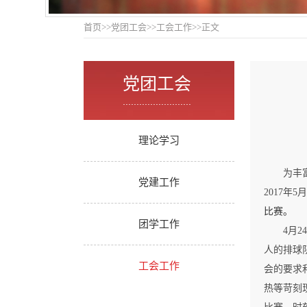
首页
>>
党团工会
>>
工会工作
>>
正文
党团工会
.........................
理论学习
为丰
党建工作
2017
年
5
月
比赛。
团学工作
4
月
24
人的排球
工会工作
会的要求
热等苛刻