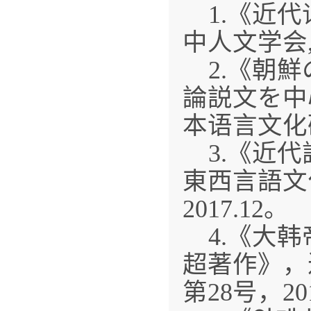
1.《近
中人文学会,
2.《朝
論説文を中
本语言文化研
3.《近
東西言語文
2017.12。
4.《大韩
超著作》，
第28号，201