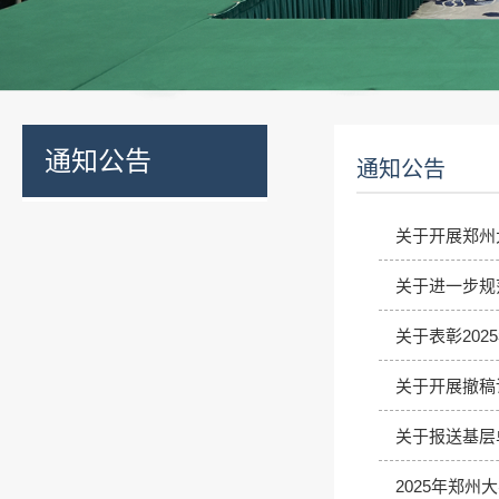
通知公告
通知公告
关于开展郑州
关于进一步规
关于表彰20
关于开展撤稿
关于报送基层
2025年郑