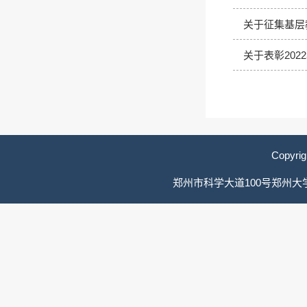
关于征集基层
关于表彰20
Copyri
郑州市科学大道100号郑州大学综合管