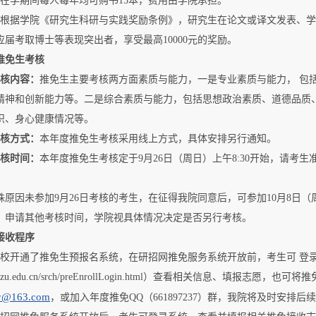
）在学期间每人每年均可购书15本，费用由学院承担。
）根据学院《研究生科研与实践奖励条例》，研究生在论文或译文发表、
应届考取博士等表现突出者，享受最高10000元的奖励。
推免生考核
核内容：
推免生主要考核两方面素质与能力，一是专业素质与能力， 包
精神和创新能力等。二是综合素质与能力，包括思想政治素质、道德品质
识、身心健康情况等。
核方式：
本年度推免生考核采用线上方式，具体安排另行通知。
核时间：
本年度推免生考核定于9月26日（周日）上午8:30开始，请考
殊原因未参加9月26日考核的考生，在征得我院同意后，可参加10月8日
，申请其他考核时间，学院视具体情况决定是否另行考核。
接收程序
我校开通了推免生预报名系统，在研招网推免服务系统开放前，考生可 登
gs2.zzu.edu.cn/srch/preEnrollLogin.html）查看相关信息、填报志
y@163.com
，或加入年度推免QQ（661897237）群，我院将及时安排后