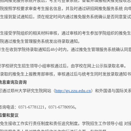
招网推免服务系统开放后，考生可登录系统，查看并填报相关推免接收志愿，系统网址为ht
学院按照学校要求审查考生报名信息，并及时通过研招网推免服务系统 向
考生接到复试通知后，须在规定时间内通过推免服务系统确认是否同意复
考生接受学院组织的相关材料审核，通过审核的考生参加学院组织的推免
学院通过推免生管理服务系统发出待录取通知。
 考生在收到学院待录取通知后48小时内，通过推免生管理服务系统确认
 经学校研究生招生领导小组审核通过后，由学校在网上公示拟录取名单。
拟录取的推免生上报教育部审核，审核通过后与统考生同时发放录取通知
信息查询及咨询
http://gs.zzu.edu.cn
可通过郑州大学研究生院网站（
）和外国语与国际关
电话：0371-67781221，0371-67780956。
监督和复议
推免生接收工作实行责任制度和责任追究制度。学院招生工作领导小组 对