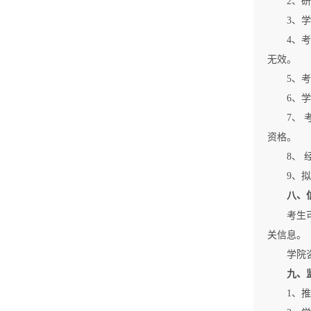
2、研
3、
4、
无效。
5、
6、
7、
资格。
8、
9、
八、
考生
关信息。
学院咨询
九、
1、