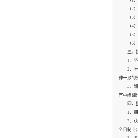
（1
（2
（3
（4
（5
（6
三、
1、
2、
种一致的
3、
有中级翻
四、
1、
2、
全日制非