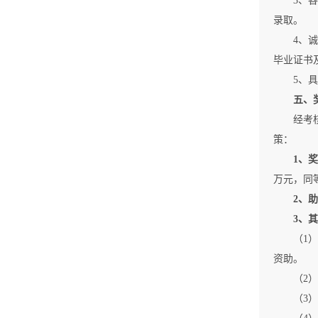
3、
录取。
4、
毕业证书
5、
五、
经考
策：
1
、
奖
万元，同
2
、助
3、
（1
资助。
（2
（3