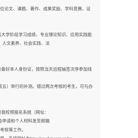
学位论文、课题、著作、成果奖励、学科竞赛、证
括大学阶段学习成绩、专业理论知识、应用实践能
、人文素养、社会实践、法
生准备好本人身份证，按照当天远程抽签次序参加线
（周五）举行的补测。错过两次考核的考生，可与办
录我校预报名系统（网址：
愿，也可将推免申请和个人材料发至邮箱
续考核等工作。