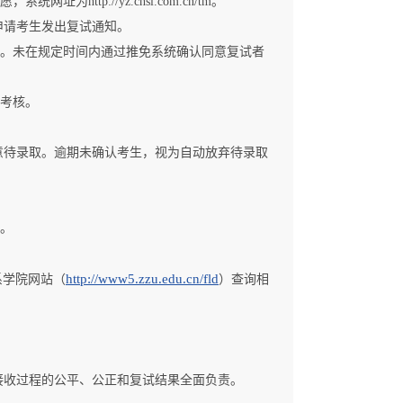
tp://yz.chsi.com.cn/tm。
申请考生发出复试通知。
试。未在规定时间内通过推免系统确认同意复试者
生考核。
同意待录取。逾期未确认考生，视为自动放弃待录取
书。
http://www5.zzu.edu.cn/fld
系学院网站（
）查询相
接收过程的公平、公正和复试结果全面负责。