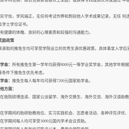
各类学科竞赛、综合竞赛获省级以上奖励，或获得专四成绩优秀或通过 中
诚实守信，学风端正，无任何考试作弊和剽窃他人学术成果记录，无任 何
及学士学位证书。
具有健康的体魄、良好的心理素质和较强的沟通能力。
奖励政策
核录取的推免生均可享受学院设立的优秀生源优惠政策，具体事宜入学后
学金：
所有推免生第一学年均获得8000元一等学业奖学金，其他学年根
等条件下推免生优先考虑。
学金：
推免生每人每年均可获得7200元国家助学金。
其他方面：
）在我院硕博连读、国家公派留学、海外交换生、海外交流、海外汉语助
）在学期间的助研助教岗位、实习实践机会、志愿者活动、各种评先评优
）在学期间每人均可享受3000元国内学术会议资助。