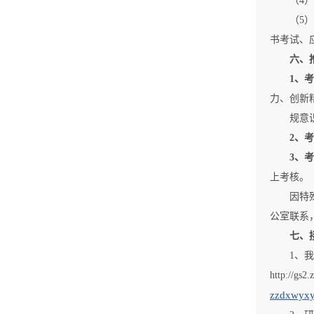
（4
（5
书考试、
六、
1
、考
力、创新
规意
2
、考
3
、考
上考核。
因特
公室联系
七、
1、
http://
zzdxwyx