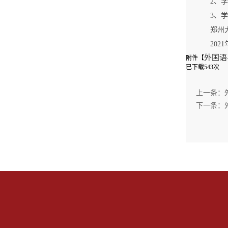
2、
3、学
郑州
202
外国语
附件【
已下载
543
次
上一条：
下一条：