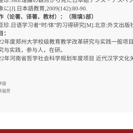
亜珍.SRE理論の観点から見た日本語テンス・アスペ
[J].日本語教育,2009(142):80-90.
作（论著、译著、教材）：（限填5部）
亚珍.日语学习者“时/体”的习得研究[M].北京:外文出版社,
目：
022年度郑州大学校级教育教学改革研究与实践一般项目
究与实践，参与人，在研。
022年河南省哲学社会科学规划年度项目 近代汉字文
李丽
靳丽芳