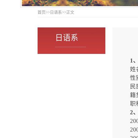
首页
>>
日语系
>>
正文
日语系
.........................
1
姓
性
民
籍
职
2
20
2