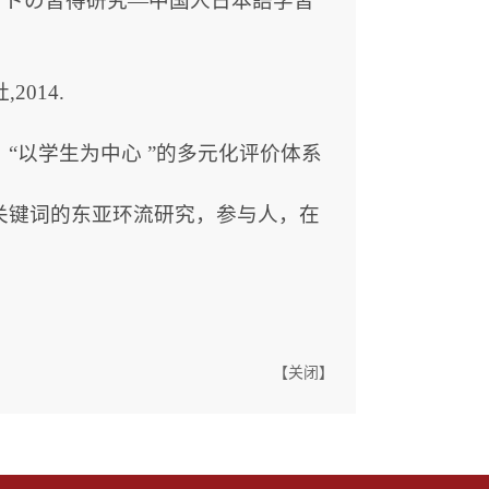
クトの習得研究―中国人日本語学習
2014.
 “以学生为中心 ”的多元化评价体系
化关键词的东亚环流研究，参与人，在
【
关闭
】