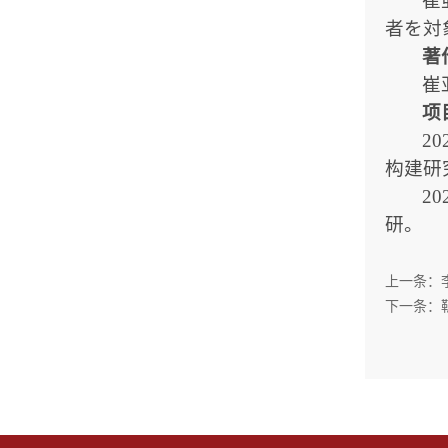
崔
者を対象に
著
崔
项
2
构建研
2
研。
上一条：
下一条：