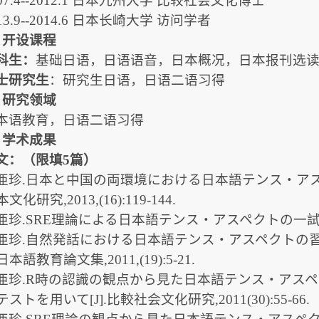
007.4--2012.1 日本九州大学 比较社会文化博士
13.9--2014.6 日本长崎大学 访问学者
、开设课程
科生：
基础日语，日语语音，日本概况，日本报刊选
士研究生
：研究生日语，日语二语习得
、研究领域
本语教育，日语二语习得
、学术成果
文：（限填5篇）
亜珍.日本と中国の両環境における日本語テンス・アスペ
化研究,2013,(16):119-144.
亜珍.SRE理論による日本語テンス・アスペクトの一試論[J]
亜珍.自然発話における日本語テンス・アスペクトの習得
語教育論文集,2011,(19):5-21.
亜珍.R時の認識の観点から見た日本語テンス・アス
ストを用いて[J].比較社会文化研究,2011(30):55-66.