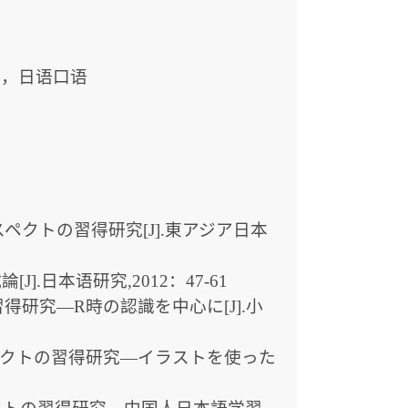
读，日语口语
クトの習得研究[J].東アジア日本
.日本语研究,2012：47-61
研究―R時の認識を中心に[J].小
ペクトの習得研究―イラストを使った