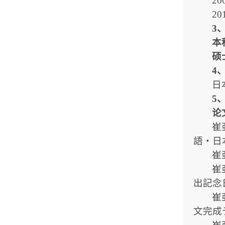
2
20
3
本
硕
4
日
5
论
崔
語・日本文
崔
崔
出記念日本
崔
文完成テ