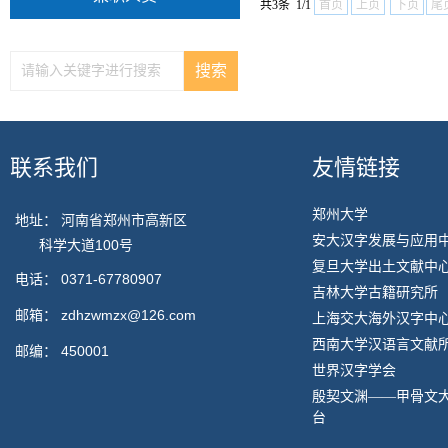
共3条 1/1
首页
上页
下页
尾
联系我们
友情链接
郑州大学
地址： 河南省郑州市高新区
安大汉字发展与应用
科学大道100号
复旦大学出土文献中
电话：
0371-67780907
吉林大学古籍研究所
邮箱：
zdhzwmzx@126.com
上海交大海外汉字中
西南大学汉语言文献
邮编：
450001
世界汉字学会
殷契文渊——甲骨文
台