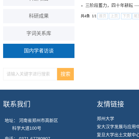
三阶段蓄力，四十年耕耘 
科研成果
共4条 1/1
首页
上页
下页
尾
字词关系库
国内学者访谈
联系我们
友情链接
郑州大学
地址： 河南省郑州市高新区
安大汉字发展与应用
科学大道100号
复旦大学出土文献中
电话：
0371-67780907