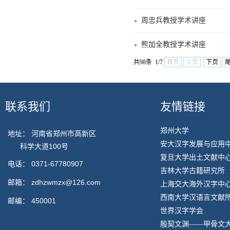
周忠兵教授学术讲座
熊加全教授学术讲座
共98条 1/7
首页
上页
下页
联系我们
友情链接
郑州大学
地址： 河南省郑州市高新区
安大汉字发展与应用
科学大道100号
复旦大学出土文献中
电话：
0371-67780907
吉林大学古籍研究所
邮箱：
zdhzwmzx@126.com
上海交大海外汉字中
西南大学汉语言文献
邮编：
450001
世界汉字学会
殷契文渊——甲骨文