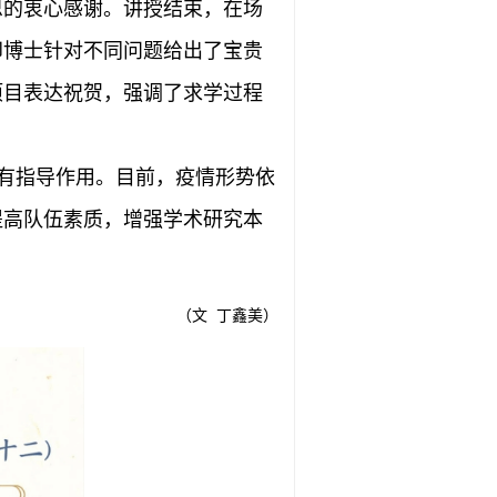
恩的衷心感谢。讲授结束，在场
印博士针对不同问题给出了宝贵
项目表达祝贺，强调了求学过程
有指导作用。目前，疫情形势依
提高队伍素质，增强学术研究本
（文 丁鑫美）