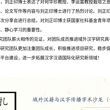
后，刘正印博士表达了对何华珍教授、李运富教授栽培之
划、论文写作等内容与刘正印博士进行了热烈讨论。刘正
本次分享会进行总结，对刘正印博士获国家社科基金青年
搏、静心学习的重要性。
究团队薪火相传的见证，对团队成员推进域外汉字研究具
播研究团队更加注重团队成长，积极推进项目研究，稳步
研平台建设，进一步拓展汉字汉语国际化研究新领域！