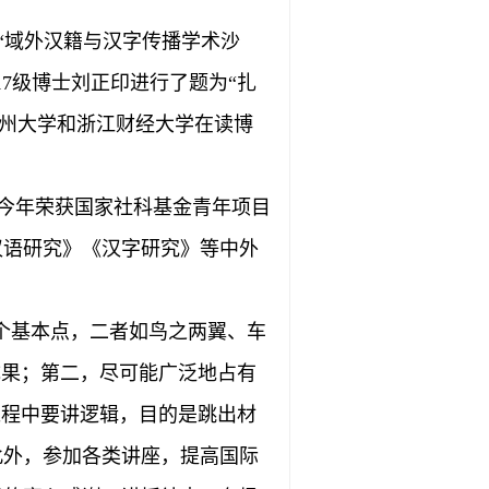
次“域外汉籍与汉字传播学术沙
7级博士刘正印进行了题为“扎
郑州大学和浙江财经大学在读博
今年荣获国家社科基金青年项目
汉语研究》《汉字研究》等中外
两个基本点，二者如鸟之两翼、车
成果；第二，尽可能广泛地占有
过程中要讲逻辑，目的是跳出材
此外，参加各类讲座，提高国际