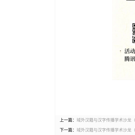
上一篇：
域外汉籍与汉字传播学术沙龙
下一篇：
域外汉籍与汉字传播学术沙龙