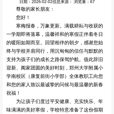
日期：2026-02-02
信息来源：
浏览量：
67
尊敬的家长朋友：
您好！
寒梅报春，万象更新。满载耕耘与收获的
一学期即将落幕，温馨祥和的寒假正伴着冬日
的暖阳如期而至。回望相伴的朝夕，感谢您始
终与学校并肩同行，用沉甸甸的信任与默默的
支持为孩子们的成长之路保驾护航。值此辞旧
迎新、阖家团圆的美好时刻，郑州大学附属小
学南校区（康复前街小学部）全体教职工向您
和您的家人致以最诚挚的问候与最温馨的新春
祝福！
为让孩子们度过平安健康、充实快乐、年
味满满的美好寒假，学校特意准备了这份假期