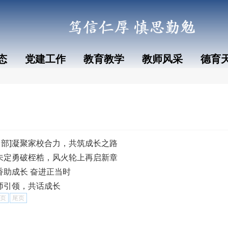
态
党建工作
教育教学
教师风采
德育
中部]凝聚家校合力，共筑成长之路
坤未定勇破桎梏，风火轮上再启新章
香助成长 奋进正当时
名师引领，共话成长
页
尾页