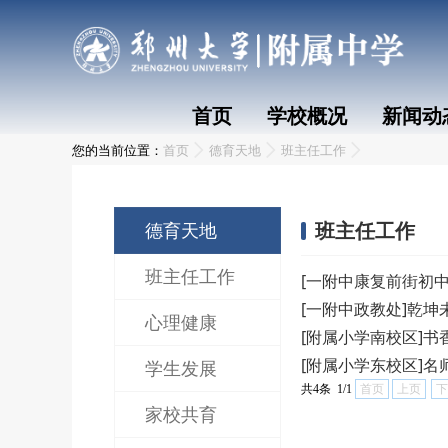
首页
学校概况
新闻动
您的当前位置：
首页
德育天地
班主任工作
班主任工作
德育天地
班主任工作
[一附中康复前街初
[一附中政教处]乾
心理健康
[附属小学南校区]书
[附属小学东校区]
学生发展
共4条 1/1
首页
上页
下
家校共育