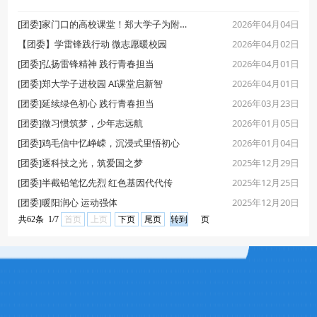
2026年04月04日
[团委]家门口的高校课堂！郑大学子为附中学子开讲科技
2026年04月02日
【团委】学雷锋践行动 微志愿暖校园
2026年04月01日
[团委]弘扬雷锋精神 践行青春担当
2026年04月01日
[团委]郑大学子进校园 AI课堂启新智
2026年03月23日
[团委]延续绿色初心 践行青春担当
2026年01月05日
[团委]微习惯筑梦，少年志远航
2026年01月04日
[团委]鸡毛信中忆峥嵘，沉浸式里悟初心
2025年12月29日
[团委]逐科技之光，筑爱国之梦
2025年12月25日
[团委]半截铅笔忆先烈 红色基因代代传
2025年12月20日
[团委]暖阳润心 运动强体
共62条 1/7
首页
上页
下页
尾页
页