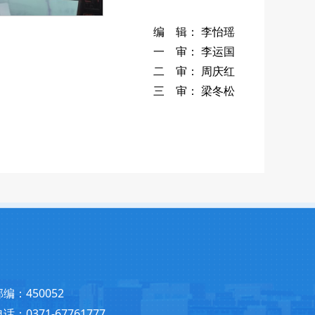
编 辑： 李怡瑶
一 审： 李运国
二 审： 周庆红
三 审： 梁冬松
邮编：450052
话：0371-67761777