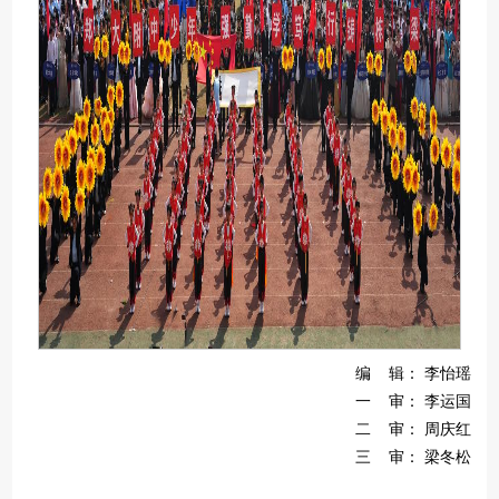
编 辑： 李怡瑶
一 审： 李运国
二 审： 周庆红
三 审： 梁冬松