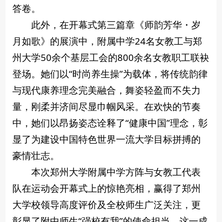
答卷。
此外，在开幕式第三篇章《师韵芳华・岁
月如歌》的展演中，附属中学24名女教工与郑
州大学50余个基层工会的800余名女教职工联袂
登场。她们以“时尚养生操”为载体，将传统韵律
与现代康养理念完美融合，舞姿轻盈而不失力
量，刚柔并济间尽显巾帼风采。在欢快的节奏
中，她们以昂扬姿态诠释了“健康中国”理念，彰
显了为建设中国特色世界一流大学目标拼搏的
豪情壮志。
本次郑州大学附属中学方阵与女教工代表
队在运动会开幕式上的惊艳亮相，赢得了郑州
大学校领导高度评价及全校师生广泛关注，更
彰显了附中师生“强校有我”的使命担当，这一成