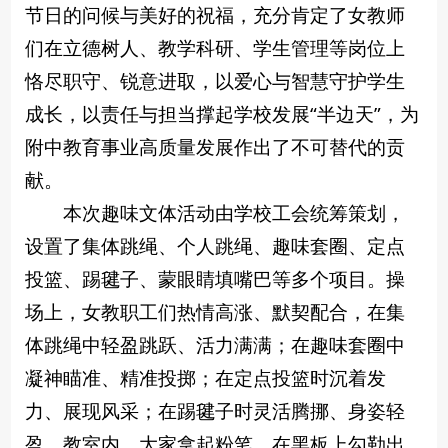
节日的问候与美好的祝福，充分肯定了女教师
们在立德树人、教学科研、学生管理等岗位上
恪尽职守、锐意进取，以爱心与智慧守护学生
成长，以责任与担当撑起学校发展“半边天”，为
附中教育事业高质量发展作出了不可替代的贡
献。
本次趣味文体活动由学校工会统筹策划，
设置了集体跳绳、个人跳绳、趣味套圈、定点
投篮、踢毽子、蒙眼睛填嘴巴等多个项目。操
场上，女教职工们热情高涨、默契配合，在集
体跳绳中轻盈跳跃、活力满满；在趣味套圈中
凝神瞄准、精准投掷；在定点投篮时沉着发
力、展现风采；在踢毽子时灵活腾挪、身姿轻
盈。教室内，大家拿起粉笔，在黑板上勾勒出