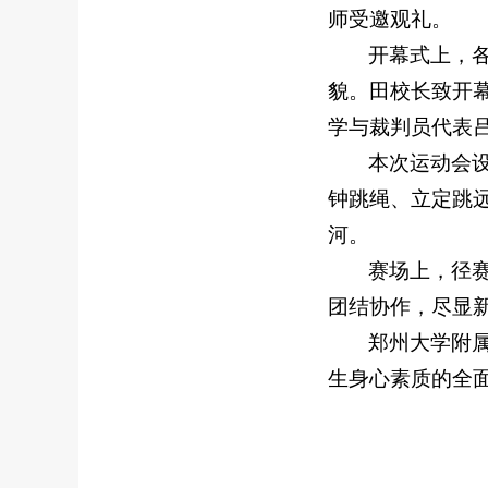
师受邀观礼。
开幕式上，
貌。田校长致开
学与裁判员代表
本次运动会设
钟跳绳、立定跳远
河。
赛场上，径
团结协作，尽显
郑州大学附
生身心素质的全