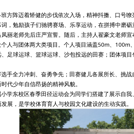
各班方阵迈着矫健的步伐依次入场，精神抖擞、口号嘹
幕词，勉励孩子们驰骋赛场、乐享运动，在拼搏中磨砺
吕凤丽老师先后庄严宣誓。随后，主持人翟豪文老师宣
个人与团体两大类项目。个人项目涵盖50m、100m、2
、足球运球、篮球运球、沙包投远的田赛；团体项目包括
赛选手全力冲刺、奋勇争先；田赛健儿各展所长、挑战
新时代少年自信昂扬的精神风貌。
属小学东校区春季田径运动会为同学们搭建了展示自我
面发展，是学校体育育人与校园文化建设的生动实践。