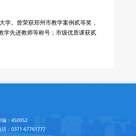
范大学。曾荣获郑州市教学案例贰等奖，
教学先进教师等称号；市级优质课获贰
邮编：450052
话：0371-67761777