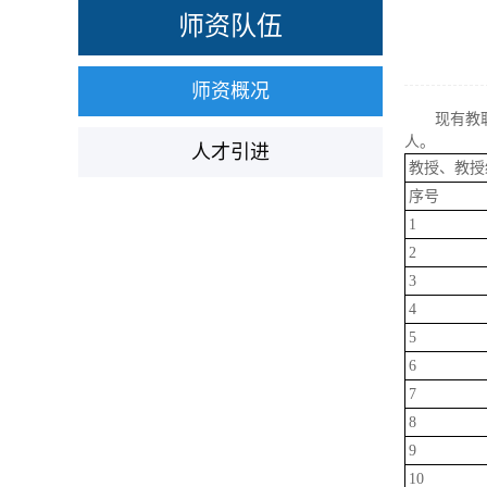
师资队伍
师资概况
现有教
人。
人才引进
教授、教授
序号
1
2
3
4
5
6
7
8
9
10