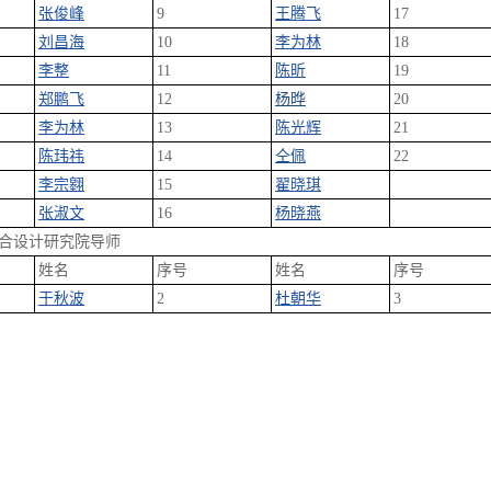
张俊峰
9
王腾飞
17
刘昌海
10
李为林
18
李整
11
陈昕
19
郑鹏飞
12
杨晔
20
李为林
13
陈光辉
21
陈玮祎
14
仝佩
22
李宗翱
15
翟晓琪
张淑文
16
杨晓燕
合设计研究院导师
姓名
序号
姓名
序号
于秋波
2
杜朝华
3