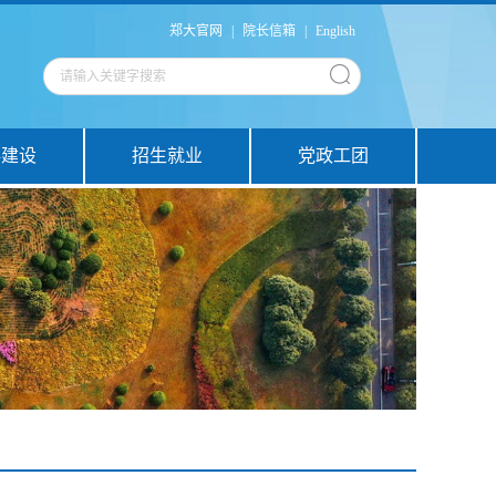
郑大官网
|
院长信箱
|
English
科建设
招生就业
党政工团