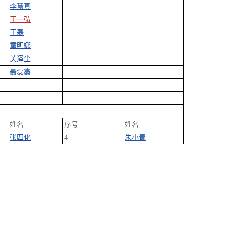
李慧真
王一弘
王磊
童明娜
关泽尘
聂磊鑫
姓名
序号
姓名
张四化
4
朱小青