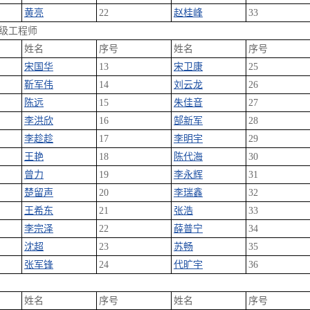
黄亮
22
赵桂峰
33
级工程师
姓名
序号
姓名
序号
宋国华
13
宋卫康
25
靳军伟
14
刘云龙
26
陈远
15
朱佳音
27
李洪欣
16
郜新军
28
李趁趁
17
李明宇
29
王艳
18
陈代海
30
曾力
19
李永辉
31
楚留声
20
李瑞鑫
32
王希东
21
张浩
33
李宗泽
22
薛普宁
34
沈超
23
苏畅
35
张军锋
24
代旷宇
36
姓名
序号
姓名
序号