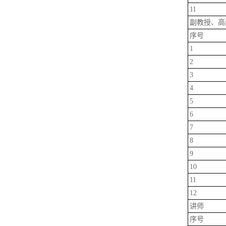
11
副教授、高
序号
1
2
3
4
5
6
7
8
9
10
11
12
讲师
序号