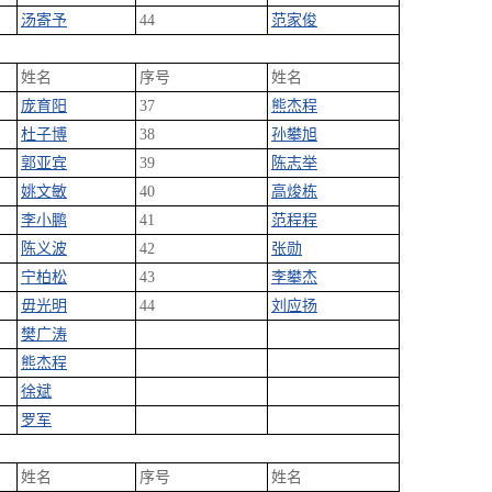
汤寄予
44
范家俊
姓名
序号
姓名
庞育阳
37
熊杰程
杜子博
38
孙攀旭
郭亚宾
39
陈志举
姚文敏
40
高焌栋
李小鹏
41
范程程
陈义波
42
张勋
宁柏松
43
李攀杰
毋光明
44
刘应扬
樊广涛
熊杰程
徐斌
罗军
姓名
序号
姓名