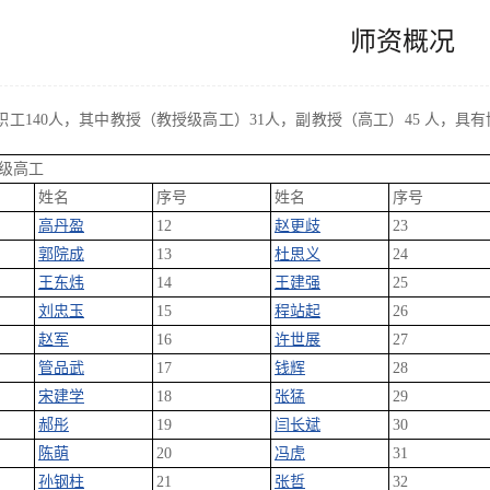
师资概况
职工140人，其中教授（教授级高工）31人，副教授（高工）45 人，具有
级高工
姓名
序号
姓名
序号
高丹盈
12
赵更歧
23
郭院成
13
杜思义
24
王东炜
14
王建强
25
刘忠玉
15
程站起
26
赵军
16
许世展
27
管品武
17
钱辉
28
宋建学
18
张猛
29
郝彤
19
闫长斌
30
陈萌
20
冯虎
31
孙钢柱
21
张哲
32