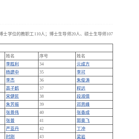
博士学位的教职工110人；博士生导师20人、硕士生导师107
姓名
序号
姓名
李胜利
34
元成方
杨建中
35
李可
李杰
36
朱俊涛
高子鹤
37
程远
宋健民
38
段淑倩
朱芳振
39
邓恩峰
张景伟
40
张香成
张普
41
郭奥飞
严亚丹
42
丁冲
时刚
43
梁岩